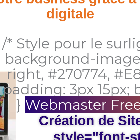
digitale
/* Style pour le surl
background-image: 
right, #270774, #E8
padding: 3px 15px; 
}
Webmaster Free
Création de Sit
style="font-st