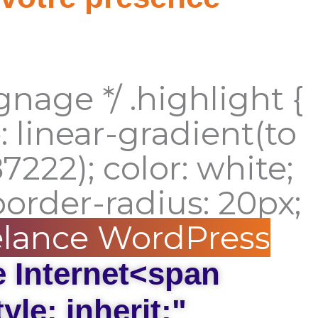
ignage */ .highlight {
linear-gradient(to
7222); color: white;
border-radius: 20px;
lance WordPress
e Internet<span
yle: inherit;"