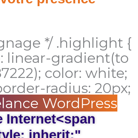
ignage */ .highlight {
linear-gradient(to
7222); color: white;
border-radius: 20px;
lance WordPress
e Internet<span
yle: inherit;"