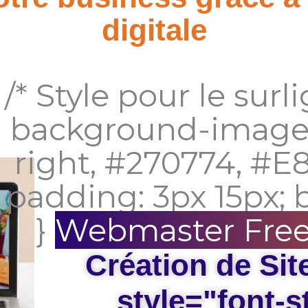
digitale
/* Style pour le surl
background-image: 
right, #270774, #E8
padding: 3px 15px; 
}
Webmaster Free
Création de Sit
style="font-st