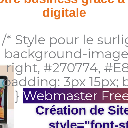
digitale
/* Style pour le surl
background-image: 
right, #270774, #E8
padding: 3px 15px; 
}
Webmaster Free
Création de Sit
style="font-st