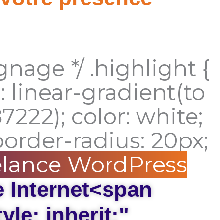
ignage */ .highlight {
linear-gradient(to
7222); color: white;
border-radius: 20px;
lance WordPress
e Internet<span
yle: inherit;"