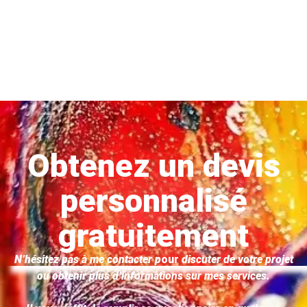
Obtenez un devis
personnalisé
gratuitement
N’hésitez pas à me contacter p
our
discuter de votre projet
ou obtenir plus d’informations sur mes services.