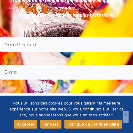
Il vous suffit de remplir ce questionnaire en quelques
secondes…
Je reviens vers vous dans les plus brefs délais.
.
*
.
*
.
*
Nous utilisons des cookies pour vous garantir la meilleure
expérience sur notre site web. Si vous continuez à utiliser ce
site, nous supposerons que vous en êtes satisfait.
Accepter
Refuser
Politique de confidentialité