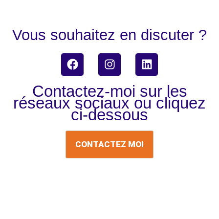
Vous souhaitez en discuter ?
F
I
L
a
n
i
c
s
n
Contactez-moi sur les
e
t
k
réseaux sociaux ou cliquez
b
a
e
ci-dessous
o
g
d
o
r
i
k
a
n
CONTACTEZ MOI
m