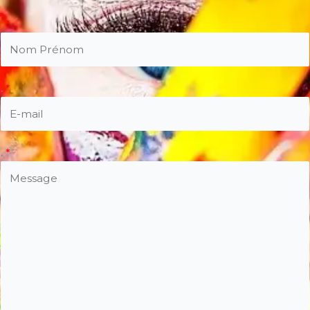
.
*
.
*
.
*