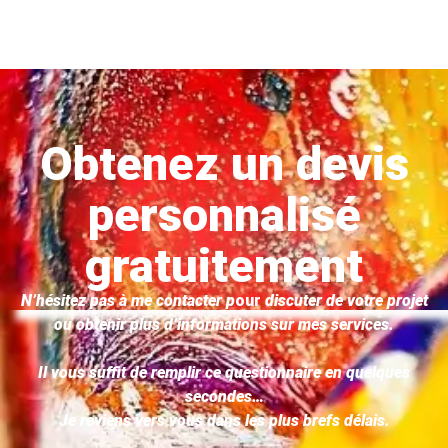
Obtenez un devis
personnalisé
gratuitement
N’hésitez pas à me contacter p
our
discuter de votre projet
ou obtenir plus d’informations sur mes services.
Il vous suffit de remplir ce questionnaire en quelques
secondes…
Je reviens vers vous dans les plus brefs délais.