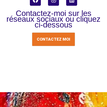
a
n
i
c
s
n
Contactez-moi sur les
e
t
k
réseaux sociaux ou cliquez
b
a
e
ci-dessous
o
g
d
o
r
i
k
a
n
CONTACTEZ MOI
m