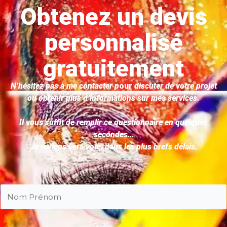
Obtenez un devis
personnalisé
gratuitement
N’hésitez pas à me contacter p
our
discuter de votre projet
ou obtenir plus d’informations sur mes services.
Il vous suffit de remplir ce questionnaire en quelques
secondes…
Je reviens vers vous dans les plus brefs délais.
.
*
.
*